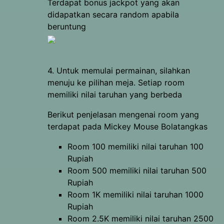
Terdapat bonus jackpot yang akan
didapatkan secara random apabila
beruntung
4. Untuk memulai permainan, silahkan
menuju ke pilihan meja. Setiap room
memiliki nilai taruhan yang berbeda
Berikut penjelasan mengenai room yang
terdapat pada Mickey Mouse Bolatangkas
Room 100 memiliki nilai taruhan 100
Rupiah
Room 500 memiliki nilai taruhan 500
Rupiah
Room 1K memiliki nilai taruhan 1000
Rupiah
Room 2.5K memiliki nilai taruhan 2500