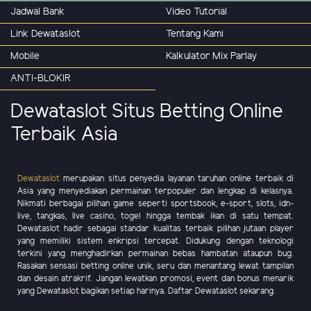
Jadwal Bank
Video Tutorial
Link Dewataslot
Tentang Kami
Mobile
Kalkulator Mix Parlay
ANTI-BLOKIR
Dewataslot Situs Betting Online
Terbaik Asia
Dewataslot
merupakan situs penyedia layanan taruhan online terbaik di
Asia yang menyediakan permainan terpopuler dan lengkap di kelasnya.
Nikmati berbagai pilihan game seperti sportsbook, e-sport, slots, idn-
live, tangkas, live casino, togel hingga tembak ikan di satu tempat.
Dewataslot hadir sebagai standar kualitas terbaik pilihan jutaan player
yang memiliki sistem enkripsi tercepat. Didukung dengan teknologi
terkini yang menghadirkan permainan bebas hambatan ataupun bug.
Rasakan sensasi betting online unik, seru dan menantang lewat tampilan
dan desain atrakrif. Jangan lewatkan promosi, event dan bonus menarik
yang Dewataslot bagikan setiap harinya. Daftar Dewataslot sekarang.