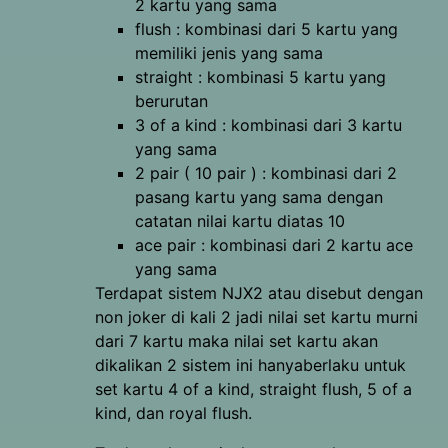
2 kartu yang sama
flush : kombinasi dari 5 kartu yang
memiliki jenis yang sama
straight : kombinasi 5 kartu yang
berurutan
3 of a kind : kombinasi dari 3 kartu
yang sama
2 pair ( 10 pair ) : kombinasi dari 2
pasang kartu yang sama dengan
catatan nilai kartu diatas 10
ace pair : kombinasi dari 2 kartu ace
yang sama
Terdapat sistem NJX2 atau disebut dengan
non joker di kali 2 jadi nilai set kartu murni
dari 7 kartu maka nilai set kartu akan
dikalikan 2 sistem ini hanyaberlaku untuk
set kartu 4 of a kind, straight flush, 5 of a
kind, dan royal flush.