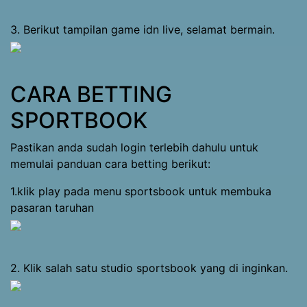
3. Berikut tampilan game idn live, selamat bermain.
CARA BETTING
SPORTBOOK
Pastikan anda sudah login terlebih dahulu untuk
memulai panduan cara betting berikut:
1.klik play pada menu sportsbook untuk membuka
pasaran taruhan
2. Klik salah satu studio sportsbook yang di inginkan.