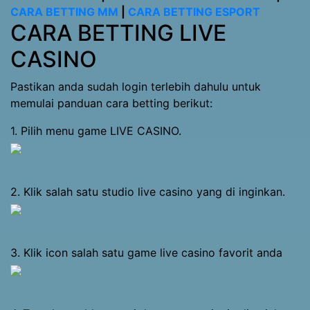
CARA BETTING MM
|
CARA BETTING ESPORT
CARA BETTING LIVE
CASINO
Pastikan anda sudah login terlebih dahulu untuk
memulai panduan cara betting berikut:
1. Pilih menu game LIVE CASINO.
2. Klik salah satu studio live casino yang di inginkan.
3. Klik icon salah satu game live casino favorit anda